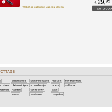
29,
95
€
Webshop categorie Cadeau ideeen
UCTTAGS
s
platenspelers
luidsprekerkabels
receivers
bandrecorders
n buizen
platen reinigen
schakelkastjes
tuners
zelfbouw
rsterkers
naalden
connectoren
dac's
snaren
versterkers
cd-spelers