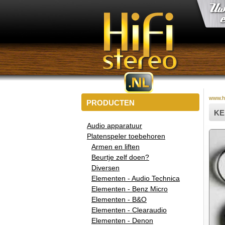
www.hi
PRODUCTEN
KE
Audio apparatuur
Platenspeler toebehoren
Armen en liften
Beurtje zelf doen?
Diversen
Elementen - Audio Technica
Elementen - Benz Micro
Elementen - B&O
Elementen - Clearaudio
Elementen - Denon