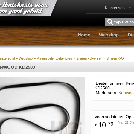
Klantenservice
Home
Webshop
Di
Home
Webshop
Di
fistereo.nl
»
Webshop
»
Platenspeler toebehoren
»
Snaren - diversen
»
Snaren K-O
NWOOD KD2500
Bestelnummer: Ken
KD2500
Merknaam:
Kenwoo
Voorraadstatus:
Op 
10,
(incl. 21,0%
79
€