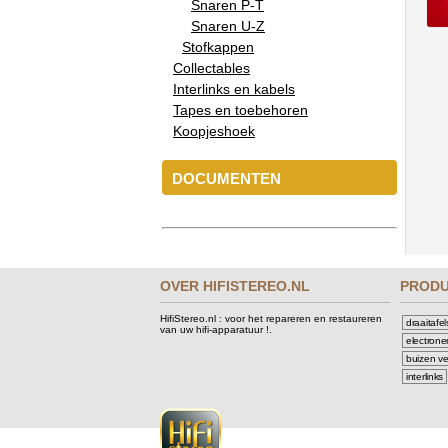
Snaren P-T
Snaren U-Z
Stofkappen
Collectables
Interlinks en kabels
Tapes en toebehoren
Koopjeshoek
DOCUMENTEN
OVER HIFISTEREO.NL
PROD
HifiStereo.nl : voor het repareren en restaureren
draaitafel
van uw hifi-apparatuur !.
electrone
buizen ve
interlinks