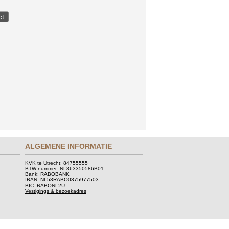
ALGEMENE INFORMATIE
KVK te Utrecht: 84755555
BTW nummer: NL863350586B01
Bank: RABOBANK
IBAN: NL53RABO0375977503
BIC: RABONL2U
Vestigings & bezoekadres