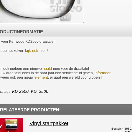
ODUCTINFORMATIE
 voor Kenwood KD2500 draaitafel
kijk ook hier !
 doe het zelver:
naald
m ook meteen een nieuwe
mee voor de draaitafel
informeer
t uw draaitafel eens in de paar jaar een servicebeurt geven,
!
element
rweeg ook een nieuw
, er gaat een wereld voor u open !
KD-2500, KD, 2500
ct tags:
RELATEERDE PRODUCTEN:
Vinyl startpakket
Bestelnr: 368