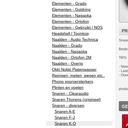
Elementen - Grado
Elementen - Goldring
Elementen - Nagaoka
Elementen - Ortofon
Elementen - Gebruikt / NOS
PR
Headshell / Toonkop
Naalden - Audio Technica
Snaar
Naalden - Grado
Beste
Naalden - Nagaoka
Naalden - Ortofon 2M
TIPS:
Naalden - Overig
- Nee
Okki Nokki Platenwasser
- Laa
- Ove
Reinigen, meten, wegen etc..
Phono voorversterkers
Plinten en voeten
produ
Snaren - Clearaudio
Snaren Thorens (origineel)
Snaren - diversen
GE
Snaren A-E
Snaren F-J
Snaren K-O