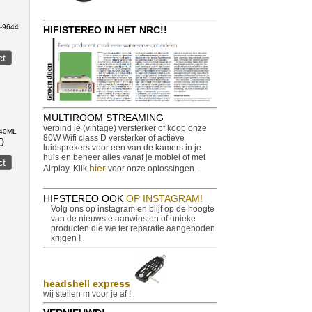
r-9644
HIFISTEREO IN HET NRC!!
MULTIROOM STREAMING
verbind je (vintage) versterker of koop onze
540ML
80W Wifi class D versterker of actieve
0
luidsprekers voor een van de kamers in je
huis en beheer alles vanaf je mobiel of met
hier
Airplay. Klik
voor onze oplossingen.
HIFSTEREO OOK
OP INSTAGRAM!
Volg ons op instagram en blijf op de hoogte
van de nieuwste aanwinsten of unieke
producten die we ter reparatie aangeboden
krijgen !
headshell express
wij stellen m voor je af !