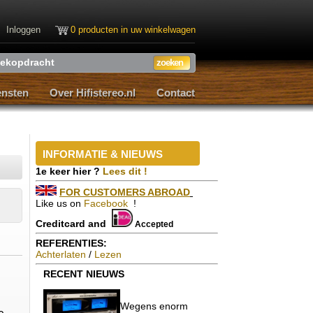
Inloggen
0 producten in uw winkelwagen
ensten
Over Hifistereo.nl
Contact
ensten
Over Hifistereo.nl
Contact
INFORMATIE & NIEUWS
1e keer hier ?
Lees dit !
FOR CUSTOMERS ABROAD
Like us on
Facebook
!
Creditcard and
Accepted
REFERENTIES:
Achterlaten
/
Lezen
RECENT
NIEUWS
Wegens enorm