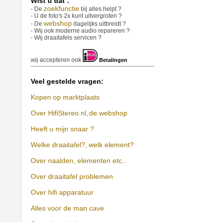
Wist u dat :
zoekfunctie
- De
bij alles helpt ?
- U de foto's 2x kunt uitvergroten ?
webshop
- De
dagelijks uitbreidt ?
- Wij ook moderne audio repareren ?
- Wij draaitafels servicen ?
wij accepteren ook
Betalingen
Veel gestelde vragen:
Kopen op marktplaats
Over HifiStereo.nl
de webshop
,
Heeft u mijn snaar ?
Welke draaitafel?,
welk element?
Over naalden, elementen etc..
Over draaitafel problemen
Over hifi apparatuur
Alles voor de man cave