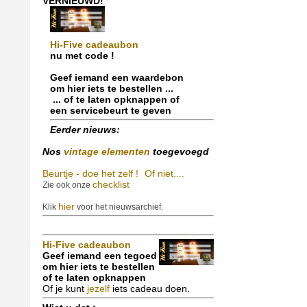
VERNIEUWD!
Hi-Five cadeaubon
nu met code !
Geef iemand een waardebon
om hier iets te bestellen ...
... of te laten opknappen of
een servicebeurt te geven
Eerder nieuws:
Nos
vintage elementen
toegevoegd
Beurtje - doe het zelf !
Of niet....
checklist
Zie ook onze
hier
Klik
voor het nieuwsarchief.
Hi-Five cadeaubon
Geef iemand een tegoed
om hier iets te bestellen
of te laten opknappen
Of je kunt
jezelf
iets cadeau doen.