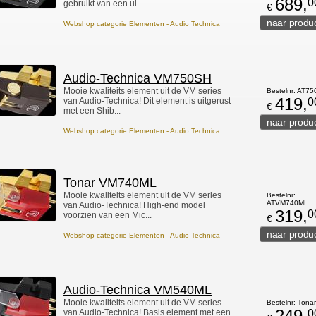
689,
0
gebruikt van een ul...
€
Webshop categorie Elementen - Audio Technica
Audio-Technica VM750SH
Mooie kwaliteits element uit de VM series
Bestelnr: AT7
419,
van Audio-Technica! Dit element is uitgerust
0
€
met een Shib...
Webshop categorie Elementen - Audio Technica
Tonar VM740ML
Mooie kwaliteits element uit de VM series
Bestelnr:
ATVM740ML
van Audio-Technica! High-end model
319,
0
voorzien van een Mic...
€
Webshop categorie Elementen - Audio Technica
Audio-Technica VM540ML
Mooie kwaliteits element uit de VM series
Bestelnr: Tona
249,
van Audio-Technica! Basis element met een
0