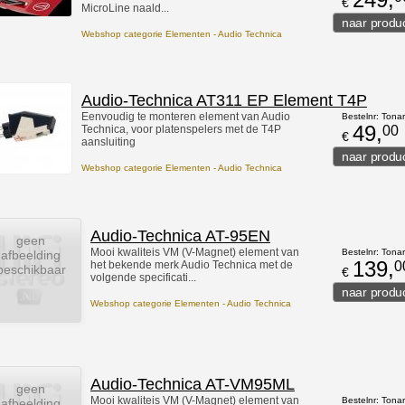
€
MicroLine naald...
Webshop categorie Elementen - Audio Technica
Audio-Technica AT311 EP Element T4P
Eenvoudig te monteren element van Audio
Bestelnr: Tona
49,
Technica, voor platenspelers met de T4P
00
€
aansluiting
Webshop categorie Elementen - Audio Technica
Audio-Technica AT-95EN
geen
Mooi kwaliteis VM (V-Magnet) element van
Bestelnr: Tona
afbeelding
139,
het bekende merk Audio Technica met de
0
beschikbaar
€
volgende specificati...
Webshop categorie Elementen - Audio Technica
Audio-Technica AT-VM95ML
geen
Mooi kwaliteis VM (V-Magnet) element van
Bestelnr: Tona
afbeelding