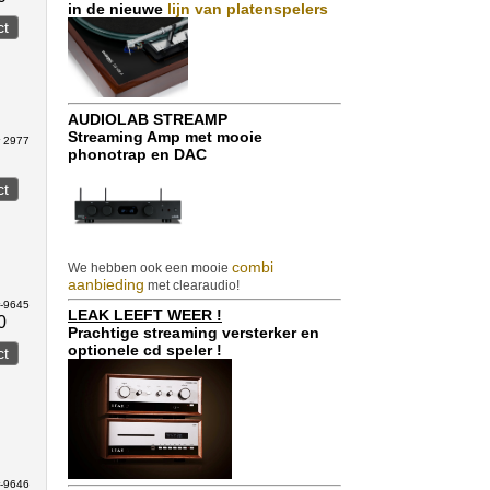
in de nieuwe
lijn van platenspelers
AUDIOLAB STREAMP
Streaming Amp met mooie
r 2977
phonotrap en DAC
combi
We hebben ook een mooie
aanbieding
met clearaudio!
r-9645
LEAK LEEFT WEER !
0
Prachtige streaming versterker en
optionele cd speler !
r-9646