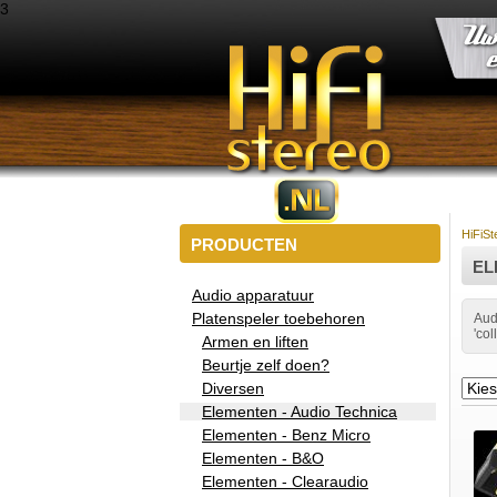
3
HiFiSt
PRODUCTEN
EL
Audio apparatuur
Platenspeler toebehoren
Aud
'co
Armen en liften
Beurtje zelf doen?
Diversen
Elementen - Audio Technica
Elementen - Benz Micro
Elementen - B&O
Elementen - Clearaudio