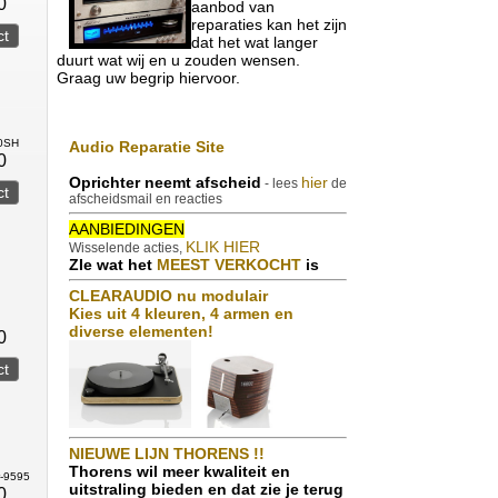
0
aanbod van
reparaties kan het zijn
dat het wat langer
duurt wat wij en u zouden wensen.
Graag uw begrip hiervoor.
50SH
Audio Reparatie Site
0
Oprichter neemt afscheid
hier
- lees
de
afscheidsmail en reacties
AANBIEDINGEN
KLIK HIER
Wisselende acties,
ZIe wat het
MEEST VERKOCHT
is
CLEARAUDIO nu modulair
Kies uit 4 kleuren, 4 armen en
diverse elementen!
0
NIEUWE LIJN THORENS !!
Thorens wil meer kwaliteit en
r-9595
uitstraling bieden en dat zie je terug
0