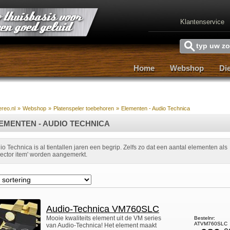
Klantenservice
Home
Webshop
Di
Home
Webshop
Di
ereo.nl
»
Webshop
»
Platenspeler toebehoren
»
Elementen - Audio Technica
EMENTEN - AUDIO TECHNICA
io Technica is al tientallen jaren een begrip. Zelfs zo dat een aantal elementen als
llector item' worden aangemerkt.
Audio-Technica VM760SLC
Mooie kwaliteits element uit de VM series
Bestelnr:
ATVM760SLC
van Audio-Technica! Het element maakt