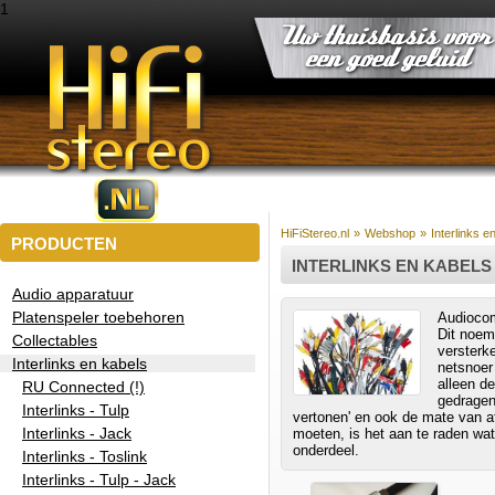
1
HiFiStereo.nl
»
Webshop
»
Interlinks e
PRODUCTEN
INTERLINKS EN KABELS
Audio apparatuur
Platenspeler toebehoren
Audiocom
Dit noem
Collectables
versterk
Interlinks en kabels
netsnoer
alleen de
RU Connected (!)
gedragen 
Interlinks - Tulp
vertonen' en ook de mate van af
Interlinks - Jack
moeten, is het aan te raden wat 
onderdeel.
Interlinks - Toslink
Interlinks - Tulp - Jack