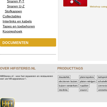
Snaren P-T
Snaren U-Z
Webshop categ
Stofkappen
Collectables
Interlinks en kabels
Tapes en toebehoren
Koopjeshoek
DOCUMENTEN
OVER HIFISTEREO.NL
PRODUCTTAGS
HifiStereo.nl : voor het repareren en restaureren
draaitafels
platenspelers
luidspre
van uw hifi-apparatuur !.
electronen buizen
platen reinigen
schakelk
buizen versterkers
naalden
connect
interlinks
snaren
versterk