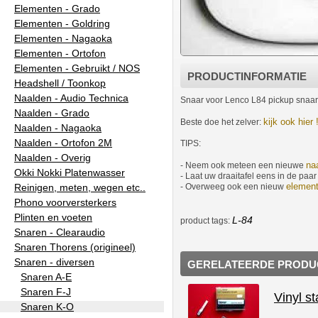
Elementen - Grado
Elementen - Goldring
Elementen - Nagaoka
Elementen - Ortofon
Elementen - Gebruikt / NOS
PRODUCTINFORMATIE
Headshell / Toonkop
Naalden - Audio Technica
Snaar voor Lenco L84 pickup snaar 
Naalden - Grado
kijk ook hier 
Beste doe het zelver:
Naalden - Nagaoka
Naalden - Ortofon 2M
TIPS:
Naalden - Overig
na
- Neem ook meteen een nieuwe
Okki Nokki Platenwasser
- Laat uw draaitafel eens in de paa
elemen
- Overweeg ook een nieuw
Reinigen, meten, wegen etc..
Phono voorversterkers
Plinten en voeten
L-84
product tags:
Snaren - Clearaudio
Snaren Thorens (origineel)
Snaren - diversen
GERELATEERDE PRODU
Snaren A-E
Snaren F-J
Vinyl s
Snaren K-O