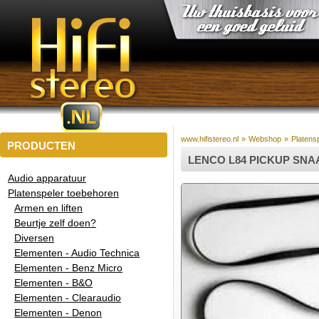
www.hifistereo.nl
»
Webshop
»
Platens
PRODUCTEN
LENCO L84 PICKUP SNA
Audio apparatuur
Platenspeler toebehoren
Armen en liften
Beurtje zelf doen?
Diversen
Elementen - Audio Technica
Elementen - Benz Micro
Elementen - B&O
Elementen - Clearaudio
Elementen - Denon