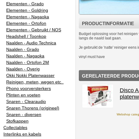
Elementen - Grado
Elementen - Goldring
Elementen - Nagaoka
Elementen - Ortofon
PRODUCTINFORMATIE
Elementen - Gebruikt / NOS
Budget oplossing voor het reinigen v
Headshell / Toonkop
langs de naald laat gaan.
Naalden - Audio Technica
Je gebruikt de 'natte' reiniger eens
Naalden - Grado
Naalden - Nagaoka
vinyl must have
Naalden - Ortofon 2M
Naalden - Overig
Okki Nokki Platenwasser
GERELATEERDE PRODU
Reinigen, meten, wegen etc..
Phono voorversterkers
Disco A
Plinten en voeten
platen
Snaren - Clearaudio
Snaren Thorens (origineel)
Snaren - diversen
Webshop catego
Stofkappen
Collectables
Interlinks en kabels