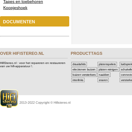
Tapes en toebehoren
Koopjeshoek
DOCUMENTEN
OVER HIFISTEREO.NL
PRODUCTTAGS
HifiStereo.nl : voor het repareren en restaureren
draaitafels
platenspelers
luidspre
van uw hifi-apparatuur !.
electronen buizen
platen reinigen
schakelk
buizen versterkers
naalden
connect
interlinks
snaren
versterk
2013-2022 Copyright © Hifistereo.nl