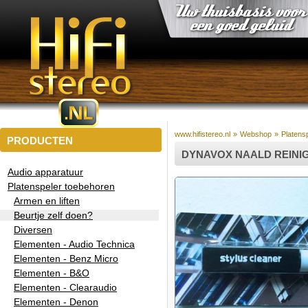
www.hifistereo.nl
»
Webshop
»
Platens
PRODUCTEN
DYNAVOX NAALD REINI
Audio apparatuur
Platenspeler toebehoren
Armen en liften
Beurtje zelf doen?
Diversen
Elementen - Audio Technica
Elementen - Benz Micro
Elementen - B&O
Elementen - Clearaudio
Elementen - Denon