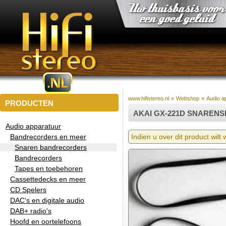
www.hifistereo.nl
»
Webshop
»
Audio a
PRODUCTEN
AKAI GX-221D SNARENS
Audio apparatuur
Bandrecorders en meer
Indien u over dit product wilt
Snaren bandrecorders
Bandrecorders
Tapes en toebehoren
Cassettedecks en meer
CD Spelers
DAC's en digitale audio
DAB+ radio's
Hoofd en oortelefoons