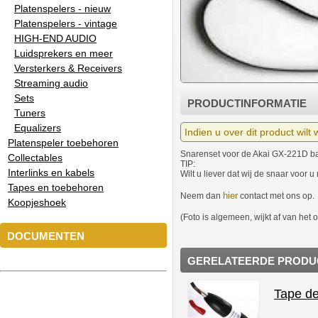
Platenspelers - nieuw
Platenspelers - vintage
HIGH-END AUDIO
Luidsprekers en meer
Versterkers & Receivers
Streaming audio
Sets
PRODUCTINFORMATIE
Tuners
Equalizers
Indien u over dit product wilt
Platenspeler toebehoren
Snarenset voor de Akai GX-221D b
Collectables
TIP:
Interlinks en kabels
Wilt u liever dat wij de snaar voor 
Tapes en toebehoren
hier
Neem dan
contact met ons op.
Koopjeshoek
(Foto is algemeen, wijkt af van het 
DOCUMENTEN
GERELATEERDE PRODU
Tape d