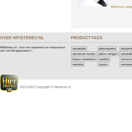
Webshop categ
OVER HIFISTEREO.NL
PRODUCTTAGS
HifiStereo.nl : voor het repareren en restaureren
draaitafels
platenspelers
luidspre
van uw hifi-apparatuur !.
electronen buizen
platen reinigen
schakelk
buizen versterkers
naalden
connect
interlinks
snaren
versterk
2013-2022 Copyright © Hifistereo.nl