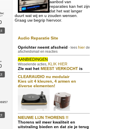
aanbod van
reparaties kan het zijn
dat het wat langer
dac
duurt wat wij en u zouden wensen.
Graag uw begrip hiervoor.
0
Audio Reparatie Site
Oprichter neemt afscheid
hier
- lees
de
afscheidsmail en reacties
AANBIEDINGEN
C+
KLIK HIER
Wisselende acties,
0
ZIe wat het
MEEST VERKOCHT
is
CLEARAUDIO nu modulair
Kies uit 4 kleuren, 4 armen en
diverse elementen!
206957
NIEUWE LIJN THORENS !!
Thorens wil meer kwaliteit en
uitstraling bieden en dat zie je terug