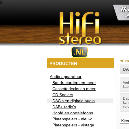
3
HiFiSt
PRODUCTEN
DA
Audio apparatuur
Bandrecorders en meer
Ver
kabe
Cassettedecks en meer
CD Spelers
Dag
DAC's en digitale audio
kun
DAB+ radio's
vol
Hoofd en oortelefoons
Platenspelers - nieuw
Platenspelers - vintage