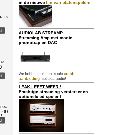
in de nieuwe
lijn van platenspelers
207305
AUDIOLAB STREAMP
Streaming Amp met mooie
phonotrap en DAC
A20
0
combi
We hebben ook een mooie
aanbieding
met clearaudio!
LEAK LEEFT WEER !
Prachtige streaming versterker en
optionele cd speler !
DPROC
,
00