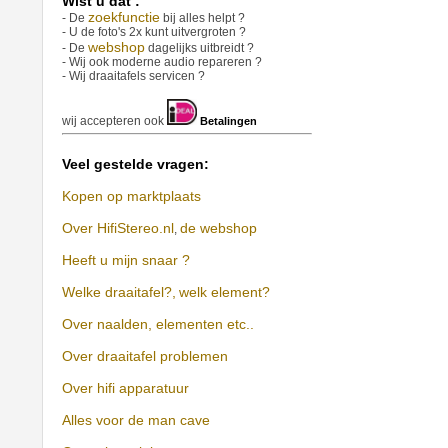
Wist u dat :
zoekfunctie
- De
bij alles helpt ?
- U de foto's 2x kunt uitvergroten ?
webshop
- De
dagelijks uitbreidt ?
- Wij ook moderne audio repareren ?
- Wij draaitafels servicen ?
wij accepteren ook
Betalingen
Veel gestelde vragen:
Kopen op marktplaats
Over HifiStereo.nl
de webshop
,
Heeft u mijn snaar ?
Welke draaitafel?,
welk element?
Over naalden, elementen etc..
Over draaitafel problemen
Over hifi apparatuur
Alles voor de man cave