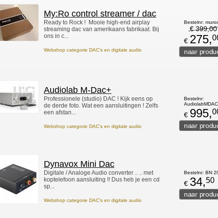
My:Ro control streamer / dac
Ready to Rock ! Mooie high-end airplay
Bestelnr: muro
€
399,
00
streaming dac van amerikaans fabrikaat. Bij
ons in c...
275,
0
€
Webshop categorie DAC's en digitale audio
Audiolab M-Dac+
Professionele (studio) DAC ! Kijk eens op
Bestelnr:
AudiolabMDA
de derde foto. Wat een aansluitingen ! Zelfs
995,
0
een afstan...
€
Webshop categorie DAC's en digitale audio
Dynavox Mini Dac
Digitale / Analoge Audio converter .. .. met
Bestelnr: BN 
34,
koptelefoon aansluiting !! Dus heb je een cd
50
€
sp...
Webshop categorie DAC's en digitale audio