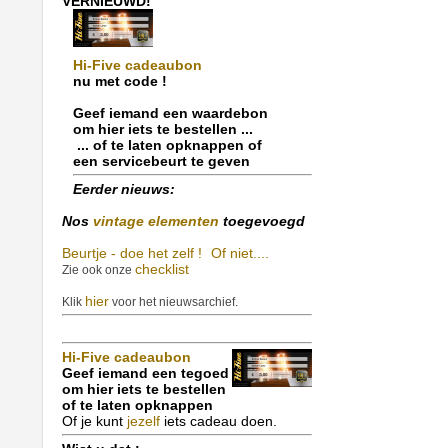
VERNIEUWD!
Hi-Five cadeaubon
nu met code !
Geef iemand een waardebon
om hier iets te bestellen ...
... of te laten opknappen of
een servicebeurt te geven
Eerder nieuws:
Nos
vintage elementen
toegevoegd
Beurtje - doe het zelf !
Of niet....
checklist
Zie ook onze
hier
Klik
voor het nieuwsarchief.
Hi-Five cadeaubon
Geef iemand een tegoed
om hier iets te bestellen
of te laten opknappen
Of je kunt
jezelf
iets cadeau doen.