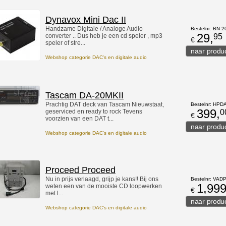
Dynavox Mini Dac II
Handzame Digitale / Analoge Audio
Bestelnr: BN 
29,
converter .. Dus heb je een cd speler , mp3
95
€
speler of stre...
Webshop categorie DAC's en digitale audio
Tascam DA-20MKII
Prachtig DAT deck van Tascam Nieuwstaat,
Bestelnr: HPD
399,
geserviced en ready to rock Tevens
0
€
voorzien van een DAT t...
Webshop categorie DAC's en digitale audio
Proceed Proceed
Nu in prijs verlaagd, grijp je kans!! Bij ons
Bestelnr: VA
1,999
weten een van de mooiste CD loopwerken
€
met l...
Webshop categorie DAC's en digitale audio