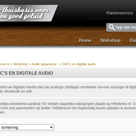
Klantenservice
Home
Webshop
Di
Home
Webshop
Di
ereo.nl
»
Webshop
»
Audio apparatuur
»
DAC's en digitale audio
C'S EN DIGITALE AUDIO
bind uw digitale media met uw analoge (vintage) versterker via een analoge of digi
l, bluetooth en wifi.
elijks wisselend aanbod ! Er vinden dagelijks wijzigingen plaats op Hifistereo.nl. U
t zich ook aanmelden op twitter: hifistereonl om regelmatig leuke updates te kunne
gen.