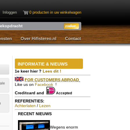
Inloggen
0 producten in uw winkelwagen
ensten
Over Hifistereo.nl
Contact
ensten
Over Hifistereo.nl
Contact
INFORMATIE & NIEUWS
1e keer hier ?
Lees dit !
FOR CUSTOMERS ABROAD
tale
Like us on
Facebook
!
Creditcard and
Accepted
REFERENTIES:
n
Achterlaten
/
Lezen
RECENT
NIEUWS
Wegens enorm