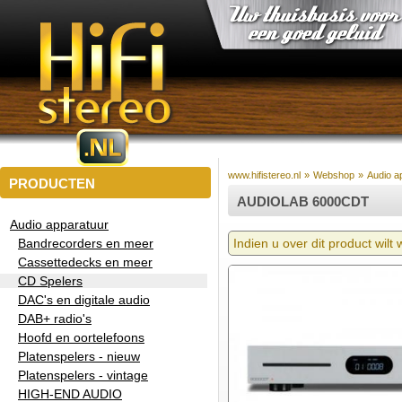
www.hifistereo.nl
»
Webshop
»
Audio a
PRODUCTEN
AUDIOLAB 6000CDT
Audio apparatuur
Bandrecorders en meer
Indien u over dit product wilt
Cassettedecks en meer
CD Spelers
DAC's en digitale audio
DAB+ radio's
Hoofd en oortelefoons
Platenspelers - nieuw
Platenspelers - vintage
HIGH-END AUDIO