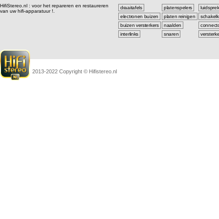
HifiStereo.nl : voor het repareren en restaureren
draaitafels
platenspelers
luidspre
van uw hifi-apparatuur !.
electronen buizen
platen reinigen
schakelk
buizen versterkers
naalden
connect
interlinks
snaren
versterk
2013-2022 Copyright © Hifistereo.nl