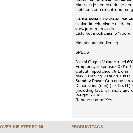
Het is natuurlijk een mooie aa
Maar als je bedenkt dat je een
niet eens een slecht idee om
De nieuwste CD-Speler van Au
slotlaadmechanisme uit de ho
verwijderen en als la
atste het mechanisme “vooruit
Met afstandsbediening
SPECS
Digital Output Voltage level 
Frequency response ≤0.01dB
Output Impedance 75 1 ohm
Max Sampling Rate 44.1 kHZ
Standby Power Consumption 
Dimensions (mm)
(L x B x H )
(including feet, terminals and c
Weight
5.4 KG
Remote control
Yes
OVER HIFISTEREO.NL
PRODUCTTAGS