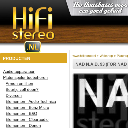
www.hifistereo.nl
»
Webshop
»
Platens
PRODUCTEN
NAD N.A.D. 93 (FOR NAD
Audio apparatuur
Platenspeler toebehoren
Armen en liften
Beurtje zelf doen?
Diversen
Elementen - Audio Technica
Elementen - Benz Micro
Elementen - B&O
Elementen - Clearaudio
Elementen - Denon