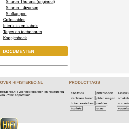
Snaren Thorens (origineel)
Snaren - diversen
Stofkappen
Collectables
Interlinks en kabels
Tapes en toebehoren
Koopjeshoek
DOCUMENTEN
OVER HIFISTEREO.NL
PRODUCTTAGS
HifiStereo.nl : voor het repareren en restaureren
draaitafels
platenspelers
luidspre
van uw hifi-apparatuur !.
electronen buizen
platen reinigen
schakelk
buizen versterkers
naalden
connect
interlinks
snaren
versterk