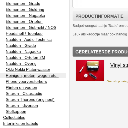
Elementen - Grado
Elementen - Goldring
Elementen - Nagaoka
PRODUCTINFORMATIE
Elementen - Ortofon
Budget weegschaaltje 'Scale' om een 
Elementen - Gebruikt / NOS
Headshell / Toonkop
Leuk als kadootje maar ook handig al
Naalden - Audio Technica
Naalden - Grado
Naalden - Nagaoka
GERELATEERDE PRODU
Naalden - Ortofon 2M
Naalden - Overig
Vinyl s
Okki Nokki Platenwasser
Reinigen, meten, wegen etc..
Phono voorversterkers
Webshop categ
Plinten en voeten
Snaren - Clearaudio
Snaren Thorens (origineel)
Snaren - diversen
Stofkappen
Collectables
Interlinks en kabels