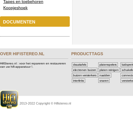
Tapes en toebehoren
Koopjeshoek
DOCUMENTEN
OVER HIFISTEREO.NL
PRODUCTTAGS
HifiStereo.nl : voor het repareren en restaureren
draaitafels
platenspelers
luidspre
van uw hifi-apparatuur !.
electronen buizen
platen reinigen
schakelk
buizen versterkers
naalden
connect
interlinks
snaren
versterk
2013-2022 Copyright © Hifistereo.nl