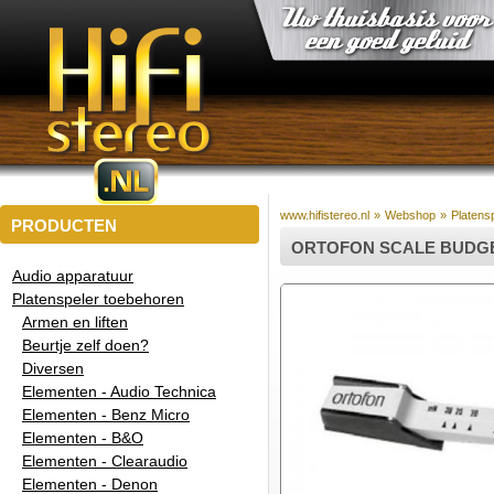
www.hifistereo.nl
»
Webshop
»
Platens
PRODUCTEN
ORTOFON SCALE BUDG
Audio apparatuur
Platenspeler toebehoren
Armen en liften
Beurtje zelf doen?
Diversen
Elementen - Audio Technica
Elementen - Benz Micro
Elementen - B&O
Elementen - Clearaudio
Elementen - Denon