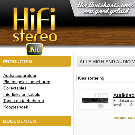
PRODUCTEN
ALLE HIGH-END AUDIO 
Audio apparatuur
Platenspeler toebehoren
Collectables
Interlinks en kabels
Audiola
Tapes en toebehoren
Eindejaar aa
kwaliteit ! S
Koopjeshoek
...
Webshop categ
DOCUMENTEN