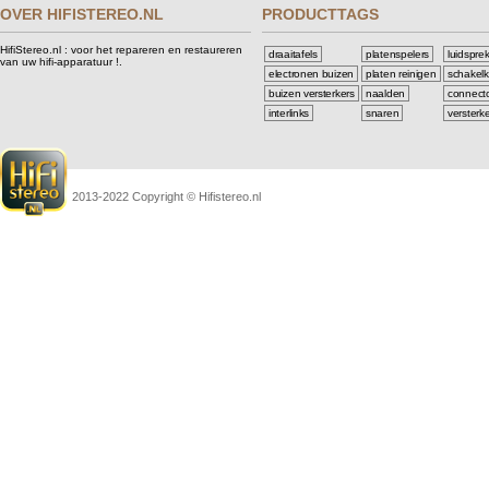
OVER HIFISTEREO.NL
PRODUCTTAGS
HifiStereo.nl : voor het repareren en restaureren
draaitafels
platenspelers
luidspre
van uw hifi-apparatuur !.
electronen buizen
platen reinigen
schakelk
buizen versterkers
naalden
connect
interlinks
snaren
versterk
2013-2022 Copyright © Hifistereo.nl