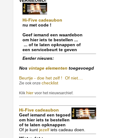
VERNIEUWD!
Hi-Five cadeaubon
nu met code !
Geef iemand een waardebon
om hier iets te bestellen ...
... of te laten opknappen of
een servicebeurt te geven
Eerder nieuws:
Nos
vintage elementen
toegevoegd
Beurtje - doe het zelf !
Of niet....
checklist
Zie ook onze
hier
Klik
voor het nieuwsarchief.
Hi-Five cadeaubon
Geef iemand een tegoed
om hier iets te bestellen
of te laten opknappen
Of je kunt
jezelf
iets cadeau doen.