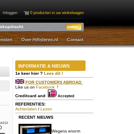
Inloggen
0 producten in uw winkelwagen
ensten
Over Hifistereo.nl
Contact
ensten
Over Hifistereo.nl
Contact
INFORMATIE & NIEUWS
1e keer hier ?
Lees dit !
FOR CUSTOMERS ABROAD
Like us on
Facebook
!
Creditcard and
Accepted
REFERENTIES:
Achterlaten
/
Lezen
RECENT
NIEUWS
DGA212
0
Wegens enorm