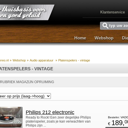
Klantenservice
Home
Webshop
Di
Home
Webshop
Di
ereo.nl
»
Webshop
»
Audio apparatuur
»
Platenspelers - vintage
ATENSPELERS - VINTAGE
 RUBRIEK MAGAZIJN OPRUIMING
Philips 212 electronic
Ready to Rock! Een zeer degelijke Philips
Bestelnr: VA
189,
platenspeler, zoals je kan verwachten van
0
€
Philips zijn ...