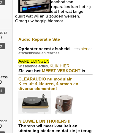
aanbod van
reparaties kan het zijn
dat het wat langer
duurt wat wij en u zouden wensen.
Graag uw begrip hiervoor.
00012
0
Audio Reparatie Site
Oprichter neemt afscheid
hier
- lees
de
afscheidsmail en reacties
AANBIEDINGEN
KLIK HIER
Wisselende acties,
ZIe wat het
MEEST VERKOCHT
is
S4750
CLEARAUDIO nu modulair
0
Kies uit 4 kleuren, 4 armen en
diverse elementen!
NIEUWE LIJN THORENS !!
8300E
0
Thorens wil meer kwaliteit en
uitstraling bieden en dat zie je terug