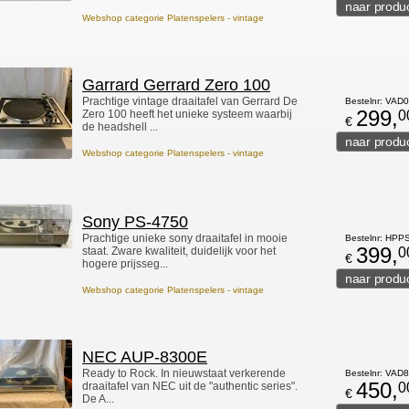
Webshop categorie Platenspelers - vintage
Garrard Gerrard Zero 100
Prachtige vintage draaitafel van Gerrard De
Bestelnr: VAD
299,
Zero 100 heeft het unieke systeem waarbij
0
€
de headshell ...
Webshop categorie Platenspelers - vintage
Sony PS-4750
Prachtige unieke sony draaitafel in mooie
Bestelnr: HPP
399,
staat. Zware kwaliteit, duidelijk voor het
0
€
hogere prijsseg...
Webshop categorie Platenspelers - vintage
NEC AUP-8300E
Ready to Rock. In nieuwstaat verkerende
Bestelnr: VAD
450,
draaitafel van NEC uit de "authentic series".
0
€
De A...