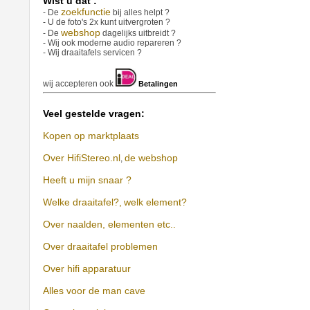
Wist u dat :
zoekfunctie
- De
bij alles helpt ?
- U de foto's 2x kunt uitvergroten ?
webshop
- De
dagelijks uitbreidt ?
- Wij ook moderne audio repareren ?
- Wij draaitafels servicen ?
wij accepteren ook
Betalingen
Veel gestelde vragen:
Kopen op marktplaats
Over HifiStereo.nl
de webshop
,
Heeft u mijn snaar ?
Welke draaitafel?,
welk element?
Over naalden, elementen etc..
Over draaitafel problemen
Over hifi apparatuur
Alles voor de man cave